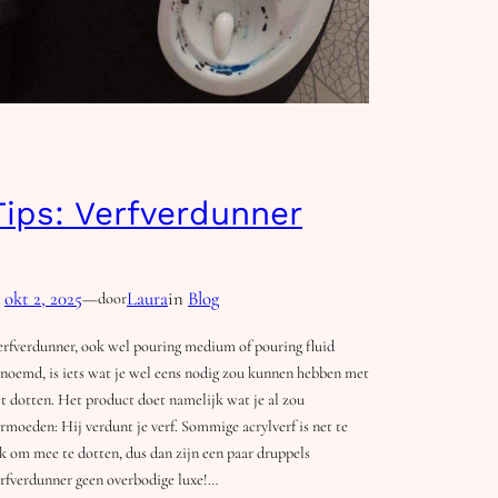
Tips: Verfverdunner
okt 2, 2025
—
Laura
in
Blog
door
rfverdunner, ook wel pouring medium of pouring fluid
noemd, is iets wat je wel eens nodig zou kunnen hebben met
t dotten. Het product doet namelijk wat je al zou
rmoeden: Hij verdunt je verf. Sommige acrylverf is net te
k om mee te dotten, dus dan zijn een paar druppels
rfverdunner geen overbodige luxe!…