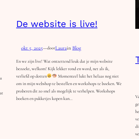
De website is live!
okt 5, 2025
—
Laura
in
Blog
door
En we zijn live! Wat ontzettend leuk dat je mijn website
bezoekt, welkom! Kijk lekker rond en word, net als ik,
verliefd op dotten
Momenteel lukt het helaas nog niet
nu
om in mijn webshop te bestellen en workshops te boeken. We
proberen dit zo snel als mogelijk te verhelpen. Workshops
at
Ve
boeken en pakketjes kopen kan…
ge
he
ve
di
ve