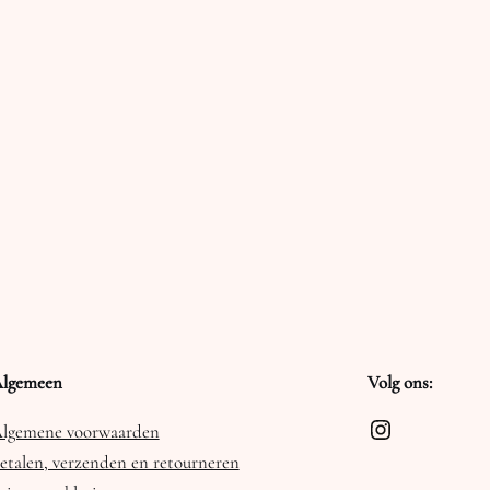
lgemeen
Volg ons:
Instagram
lgemene voorwaarden
etalen, verzenden en retourneren