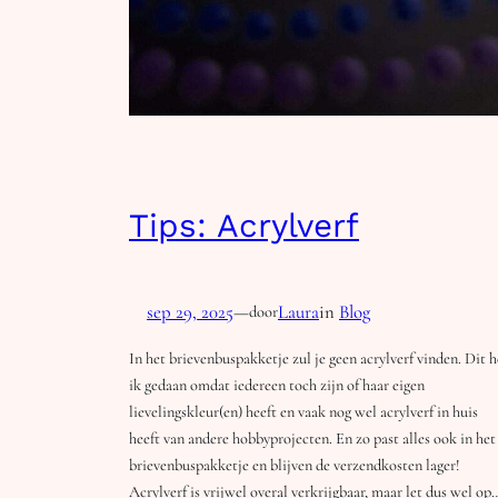
Tips: Acrylverf
sep 29, 2025
—
Laura
in
Blog
door
In het brievenbuspakketje zul je geen acrylverf vinden. Dit 
ik gedaan omdat iedereen toch zijn of haar eigen
lievelingskleur(en) heeft en vaak nog wel acrylverf in huis
heeft van andere hobbyprojecten. En zo past alles ook in het
brievenbuspakketje en blijven de verzendkosten lager!
Acrylverf is vrijwel overal verkrijgbaar, maar let dus wel op