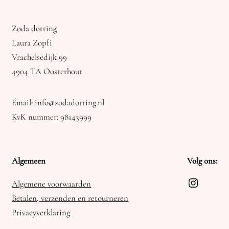
Zoda dotting
Laura Zopfi
Vrachelsedijk 99
4904 TA Oosterhout
Email: info@zodadotting.nl
KvK nummer: 98143999
Algemeen
Volg ons:
Instagra
Algemene voorwaarden
Betalen, verzenden en retourneren
Privacyverklaring