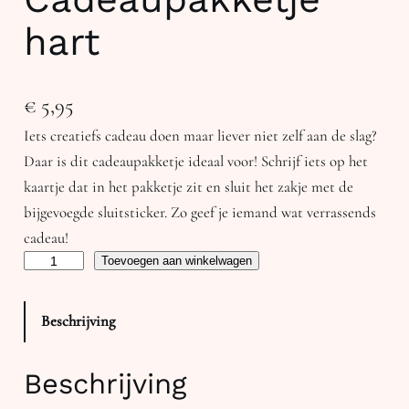
hart
€
5,95
Iets creatiefs cadeau doen maar liever niet zelf aan de slag?
Daar is dit cadeaupakketje ideaal voor! Schrijf iets op het
kaartje dat in het pakketje zit en sluit het zakje met de
bijgevoegde sluitsticker. Zo geef je iemand wat verrassends
cadeau!
C
Toevoegen aan winkelwagen
a
d
Beschrijving
e
a
Beschrijving
u