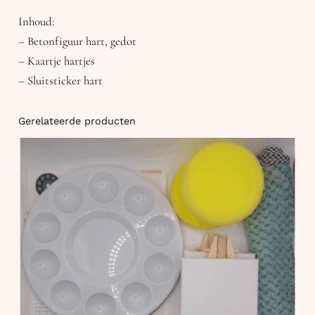
p
Inhoud:
a
– Betonfiguur hart, gedot
k
– Kaartje hartjes
k
– Sluitsticker hart
e
t
Gerelateerde producten
j
e
h
a
r
t
a
a
n
t