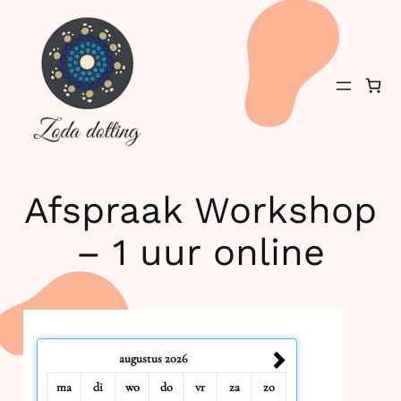
Ga
naar
de
inhoud
Afspraak Workshop
– 1 uur online
augustus
2026
ma
di
wo
do
vr
za
zo