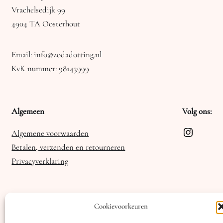
Vrachelsedijk 99
4904 TA Oosterhout
Email: info@zodadotting.nl
KvK nummer: 98143999
Algemeen
Volg ons:
Instagra
Algemene voorwaarden
Betalen, verzenden en retourneren
Privacyverklaring
Cookievoorkeuren